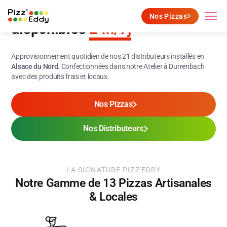
Pizzas Artisanales et Locales
Nos Pizzas
disponibles
24h/7j
Approvisionnement quotidien de nos 21 distributeurs installés en
Alsace du Nord
. Confectionnées dans notre Atelier à Durrenbach
avec des produits frais et locaux.
Nos Pizzas
Nos Distributeurs
LA SIGNATURE PIZZ'EDDY
Notre Gamme de 13 Pizzas Artisanales
& Locales