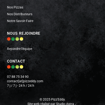
Nos Pizzas
Nos Distributeurs
Notre Savoir-Faire
NOUS REJOINDRE
Rejoindre l'équipe
CONTACT
07 88 75 34 90
contact[at]pizzeddy.com
7 j / 7 j - 24 h / 24 h
©
2025 Pizz
'
Eddy.
Site web réalisé par Studio Astra ☄