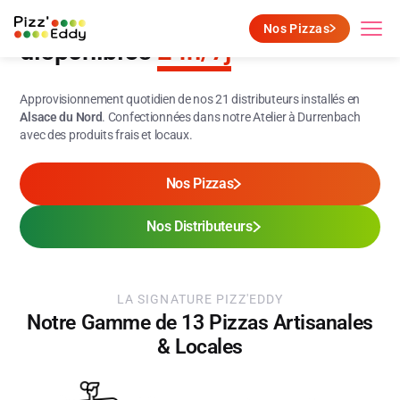
Pizzas Artisanales et Locales
Nos Pizzas
disponibles
24h/7j
Approvisionnement quotidien de nos 21 distributeurs installés en
Alsace du Nord
. Confectionnées dans notre Atelier à Durrenbach
avec des produits frais et locaux.
Nos Pizzas
Nos Distributeurs
LA SIGNATURE PIZZ'EDDY
Notre Gamme de 13 Pizzas Artisanales
& Locales