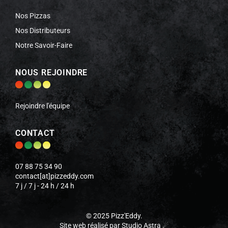
Nos Pizzas
Nos Distributeurs
Notre Savoir-Faire
NOUS REJOINDRE
Rejoindre l'équipe
CONTACT
07 88 75 34 90
contact[at]pizzeddy.com
7 j / 7 j - 24 h / 24 h
©
2025 Pizz
'
Eddy.
Site web réalisé par Studio Astra ☄